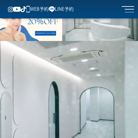
なら｜赤坂見附駅徒歩1分
WEB予約
LINE予約