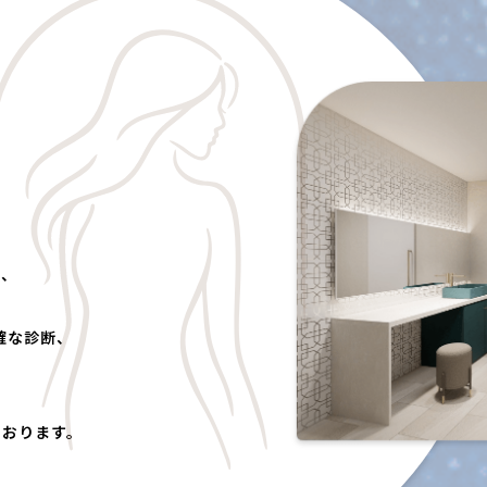
て、
。
確な診断、
ております。