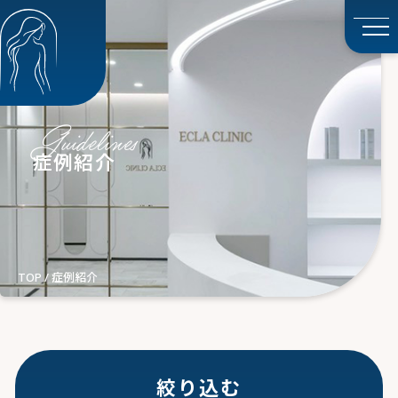
症例紹介｜ECLA CLINIC（エ
クラクリニック）｜赤坂見附駅
徒歩1分
Guidelines
症例紹介
TOP
/
症例紹介
絞り込む